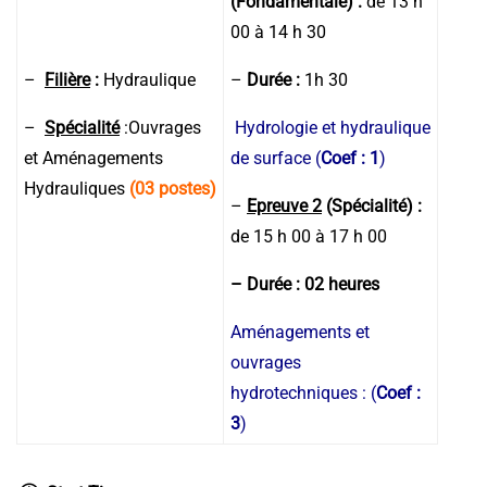
(Fondamentale) :
de 13 h
00 à 14 h 30
–
Filière
:
Hydraulique
–
Durée :
1h 30
–
Spécialité
:Ouvrages
Hydrologie et hydraulique
et Aménagements
de surface (
Coef : 1
)
Hydrauliques
(03 postes)
–
Epreuve 2
(
Spécialité)
:
de 15 h 00 à 17 h 00
– Durée :
02 heures
Aménagements et
ouvrages
hydrotechniques : (
Coef :
3
)