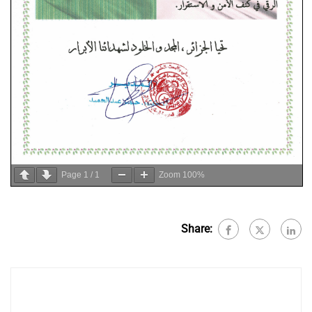
Page
1
/
1
Zoom
100%
Share: