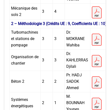
Mécanique des
3
4
sols 2
2 – Méthodologie 3 (Crédits UE : 9, Coefficients UE : 10)
Turbomachines
Dr.
et stations de
3
3
MOKRANE
pompage
Wahiba
Dr.
Organisation de
3
3
KAHLERRAS
chantier
Djilali
Pr. HADJ
Béton 2
2
2
SADOK
Ahmed
M.
Systèmes
2
1
BOUNNAH
énergétiques
Younes