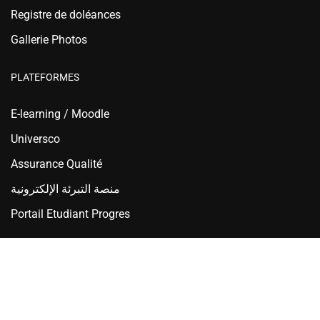
Registre de doléances
Gallerie Photos
PLATEFORMES
E-learning / Moodle
Universco
Assurance Qualité
منصة التبرئة الإلكترونية
Portail Etudiant Progres
Ecole Nationale Supérieure d'Hydraulique - ENSH Blida
Copyright © 2025 ENSH