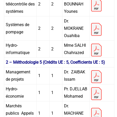
télécontrôle des
2
2
BOUNNAH
systèmes
Younes
Dr.
Systèmes de
2
2
MOKRANE
pompage
Ouahiba
Hydro-
Mme SALHI
2
2
informatique
Chahrazed
2 – Méthodologie 5 (Crédits UE : 5, Coefficients UE : 5)
Management
Dr. ZAIBAK
1
1
de projets
Issam
Hydro-
Pr. DJELLAB
1
1
économie
Mohamed
Marchés
Dr.
publics Appels
1
1
MACHANE