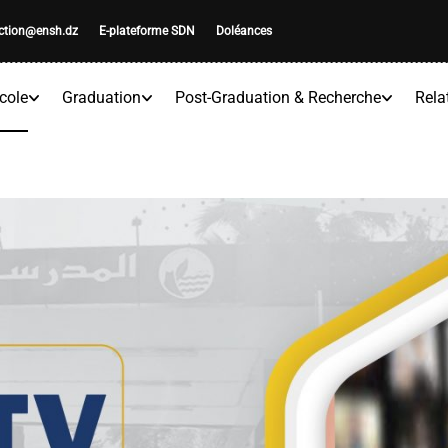
ection@ensh.dz
E-plateforme SDN
Doléances
cole
Graduation
Post-Graduation & Recherche
Rela