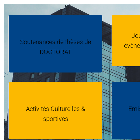
Jou
Soutenances de thèses de
évène
DOCTORAT
Activités Culturelles &
Emis
sportives