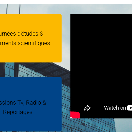
rnées d'études &
ments scientifiques
sions Tv, Radio &
Reportages