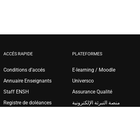
ACCÉS RAPIDE
PLATEFORMES
Conditions d’accés
E-learning / Moodle
Annuaire Enseignants
Universco
Staff ENSH
Assurance Qualité
Registre de doléances
منصة التبرئة الإلكترونية
Gallerie Photos
Portail Etudiant Progres