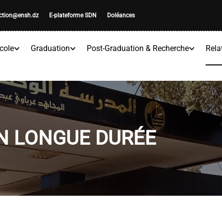
ection@ensh.dz
E-plateforme SDN
Doléances
cole
Graduation
Post-Graduation & Recherche
Rela
N LONGUE DURÉE