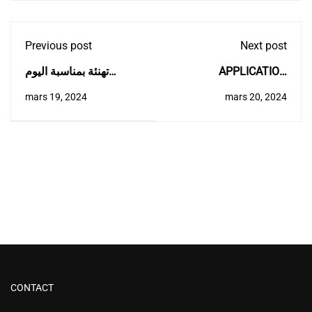
Previous post
Next post
تهنئة بمناسبة اليوم
APPLICATION
العالمي للمرأة
CAMPAIGN FOR THE
mars 19, 2024
mars 20, 2024
1ST EDITION OF THE
SECOND-LEVEL
UNIVERSITY MASTER
IN 'SUSTAINABLE
WATER & LAND
MANAGAMENT IN
AGRICULTURAL
ECOSYSTEMS'
CONTACT