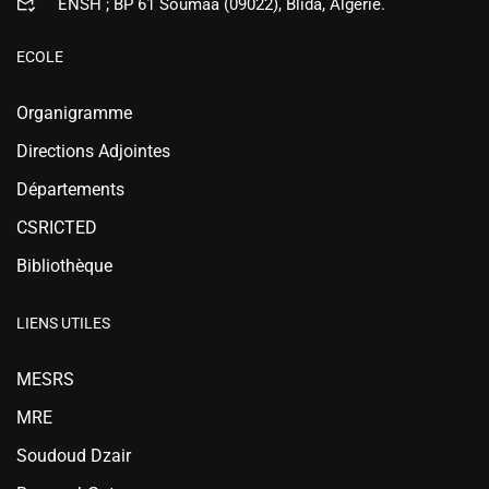
ENSH ; BP 61 Soumaa (09022), Blida, Algérie.
ECOLE
Organigramme
Directions Adjointes
Départements
CSRICTED
Bibliothèque
LIENS UTILES
MESRS
MRE
Soudoud Dzair