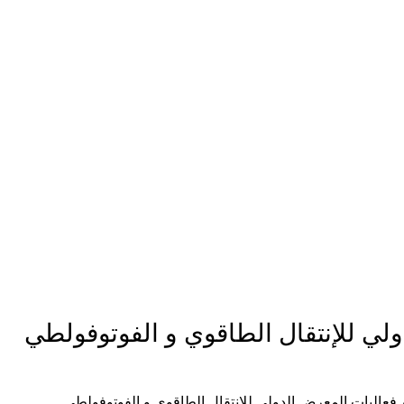
في إطار إختتام فعاليات المعرض الدولي للإنتقال الطاقوي و الفوتوفولطي (SITEP 2025) المنعقد خلال الفترة ما بين 26 إلى 28 جانفي 2025 بفندق (AZ h