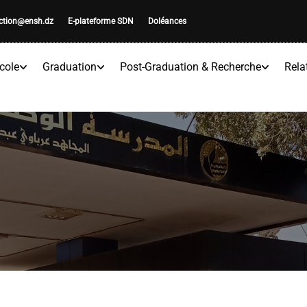
ection@ensh.dz
E-plateforme SDN
Doléances
cole
Graduation
Post-Graduation & Recherche
Rela