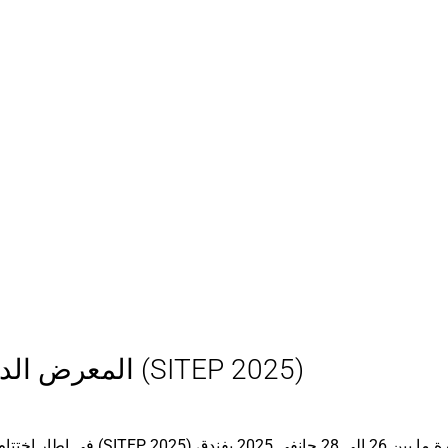
المعرض الدولي للإنتقال الطاقوي و الفوتوفولطي (SITEP 2025)
ôtel) وهران، تحصل الفريق “AQUAVOLT”