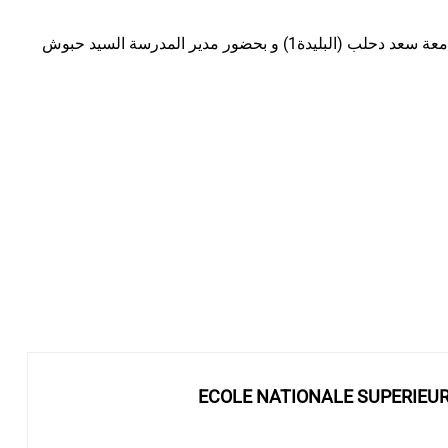
انعقد، بتاريخ اليوم الخميس 29 ديسمبر 2022، اجتماع مجلس إدارة المدرسة الوطنية العليا للري البليدةّ، برئاسة السيد بزينة محمد مدير جامعة سعد دحلب (البليدة1) و بحضور مدير المدرسة السيد حبوش
ECOLE NATIONALE SUPERIEU