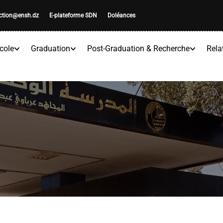
ection@ensh.dz
E-plateforme SDN
Doléances
cole
Graduation
Post-Graduation & Recherche
Rela