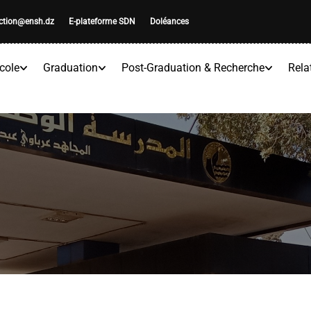
ection@ensh.dz
E-plateforme SDN
Doléances
cole
Graduation
Post-Graduation & Recherche
Rela