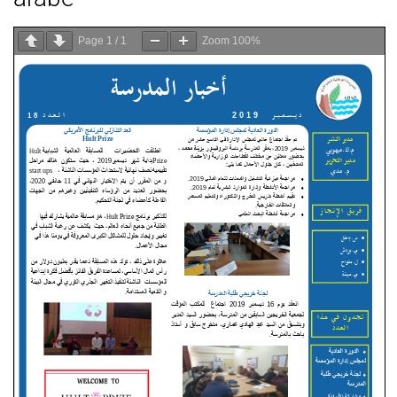
Page
1
/
1
Zoom
100%