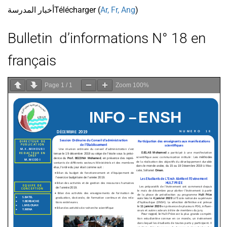
أخبار المدرسة
Télécharger (
Ar,
Fr,
Ang
)
Bulletin d’informations N° 18 en
français
Page
1
/
1
Zoom
100%