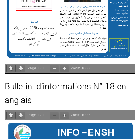
Page
1
/
1
Zoom
100%
Bulletin d’informations N° 18 en
anglais
Page
1
/
1
Zoom
100%