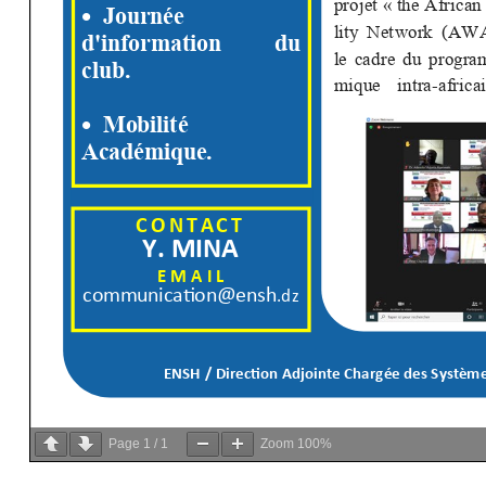
Page
1
/
1
Zoom
100%