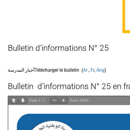
Bulletin d’informations N° 25
أخبار المدرسة
Télécharger le bulletin (
Ar
,
Fr
,
Ang
)
Bulletin d’informations N° 25 en f
Page
1
/
1
Zoom
100%