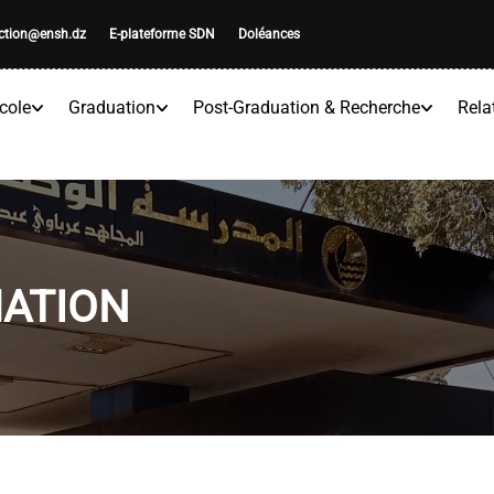
ection@ensh.dz
E-plateforme SDN
Doléances
cole
Graduation
Post-Graduation & Recherche
Rela
MATION