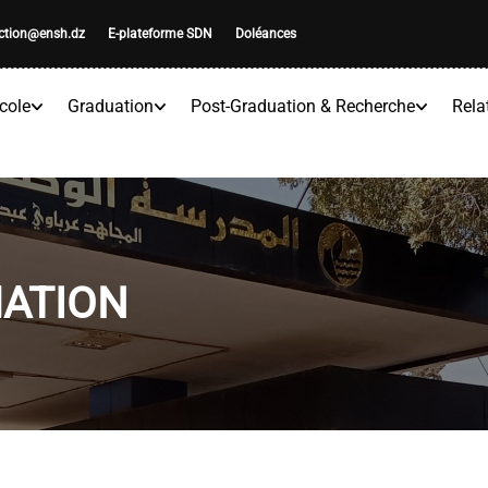
ection@ensh.dz
E-plateforme SDN
Doléances
cole
Graduation
Post-Graduation & Recherche
Rela
MATION