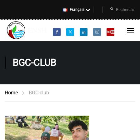
Français
BGC-CLUB
Home
BGC-club