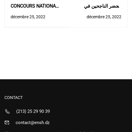
CONCOURS NATIONAL
محضر الناجحين في
D’ACCES A LA
مسابقة توظيف أستاذ
décembre 25, 2022
décembre 25, 2022
FORMATION DE 3éme
مساعد قسم ب 2022 ‎‎
CYCLE (Doctorat LMD)
ENSH 2022 – 2023
CONTACT
(213) 25 29 90 39
contact@ensh.dz