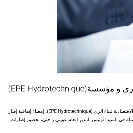
(EPE Hydrotechniq
في إطار التعاون والشراكة و إنفتاح المدرسة على محيطها الإقتصادي والإجتماعي، تمت يوم الخميس 29 أوت 2024، بالمؤسسة العمومية الاقتصادية لبناء الري (EPE Hydrotechnique)، إمضاء إتفاقية إطار
و مؤسسة (EPE Hydrotechnique)  في السيد الرئيس المدير العام عويني راحلي، بحضور إطارات