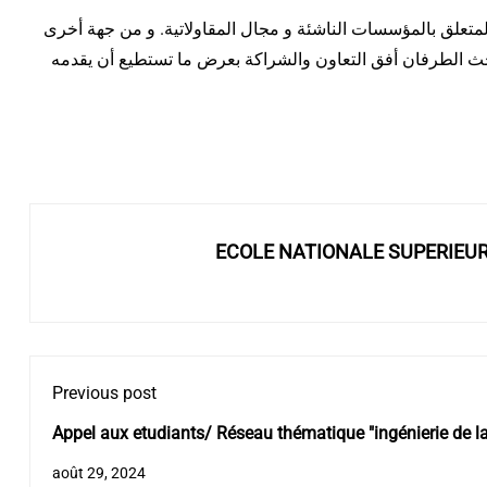
 بالأساس هذه الاتفاقية البحث العلمي والتكوين والتربصات الخاصة بالطلبة و التوظيف، و كذلك دعم الطلبة في إطار القرار 1275 المتعلق بالمؤسسات الناشئة و مجال المقاولاتية. و من جهة أخرى
ضمان التكوين المستمر لإطارات مؤسسة (EPE Hydrotechnique)  بعرض ما تستطيع أن يقدمه
ECOLE NATIONALE SUPERIEU
Previous post
Appel aux etudiants/ Réseau thématique "ingénierie de la
usées".
août 29, 2024