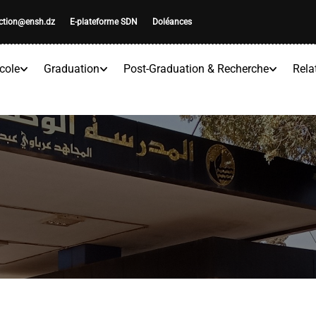
ection@ensh.dz
E-plateforme SDN
Doléances
cole
Graduation
Post-Graduation & Recherche
Rela