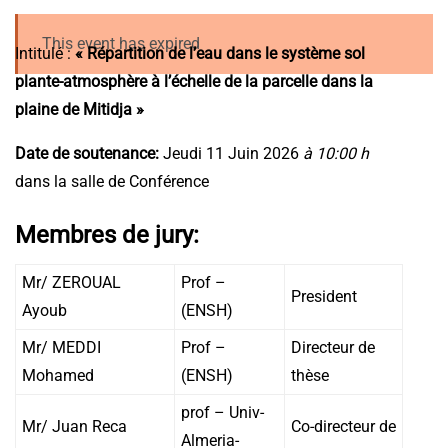
This event has expired
Intitulé :
« Répartition de l’eau dans le système sol
plante-atmosphère à l’échelle de la parcelle dans la
plaine de Mitidja »
Date de soutenance:
Jeudi 11 Juin 2026
à
10:00 h
dans la salle de Conférence
Membres de jury:
Mr/ ZEROUAL
Prof –
President
Ayoub
(ENSH)
Mr/ MEDDI
Prof –
Directeur de
Mohamed
(ENSH)
thèse
prof – Univ-
Mr/ Juan Reca
Co-directeur de
Almeria-