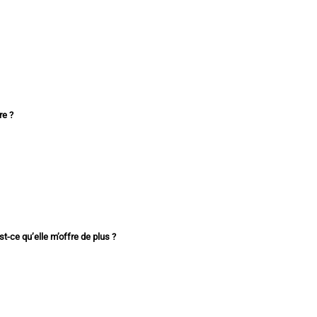
www.mesrs.dz
re ?
/DGEF/bac2024/portail_bac2024.apk
st-ce qu’elle
m’offre de plus ?