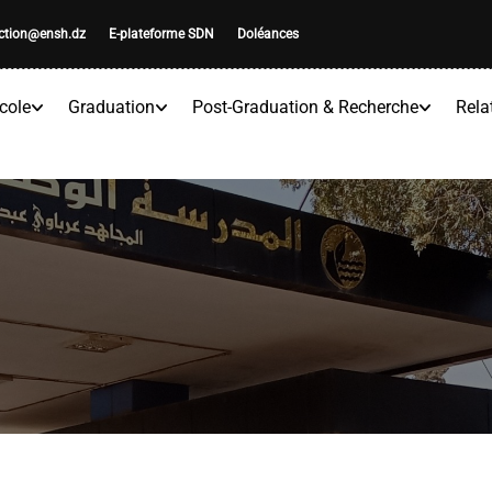
ection@ensh.dz
E-plateforme SDN
Doléances
cole
Graduation
Post-Graduation & Recherche
Rela