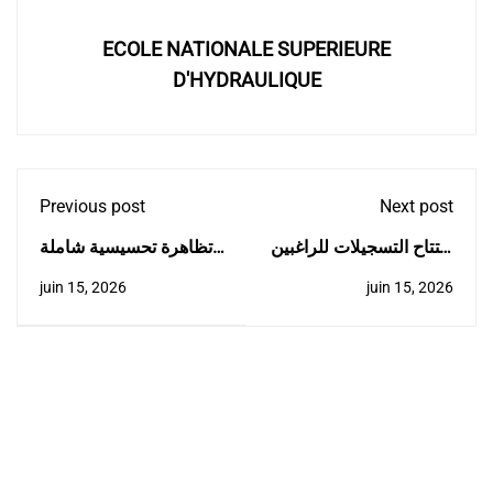
ECOLE NATIONALE SUPERIEURE
D'HYDRAULIQUE
Previous post
Next post
افتتاح التسجيلات للراغبين
تظاهرة تحسيسية شاملة
في الالتحاق بالمدرسة
حول مخاطر التدخين
juin 15, 2026
juin 15, 2026
الوطنية العليا للري
ومكافحة المخدرات
(الطور الثاني)/طلبة
المدارس العليا