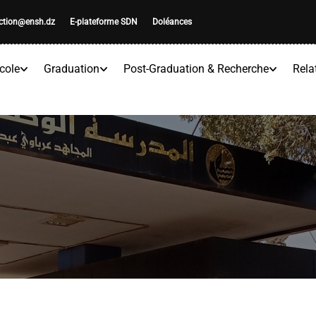
ection@ensh.dz
E-plateforme SDN
Doléances
cole
Graduation
Post-Graduation & Recherche
Rela