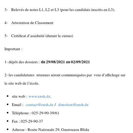
3- Relevés de notes L1, L2 et L3 (pour les candidats inscrits en L3).
4- Attestation de Classement
5- Certificat d’assiduité (durant le cursus)
Important :
du 29/08/2021 au 02/09/2021
1- dépôt des dossiers :
2- les candidatures retenues seront communiquées par voie d’affichage sur
le site web de l’école.
site web :
www.ensh.dz
.
Email :
contact@ensh.dz
/
direction@ensh.dz
Téléphone : 025-29-90-39/61
Fax : 025-29-90-37
Adresse : Route Nationale 29, Guerouaou Blida