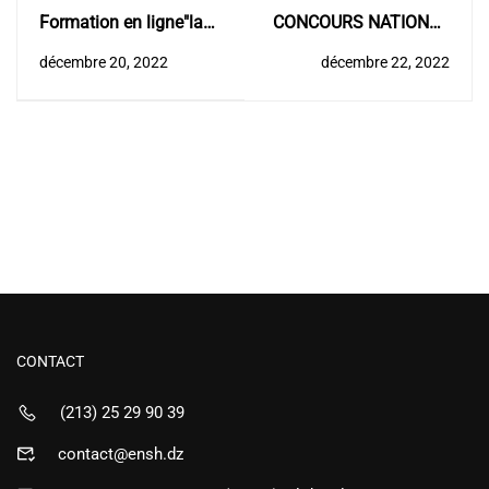
Formation en ligne"la
CONCOURS NATIONAL
structuration et
D’ACCES A LA
décembre 20, 2022
décembre 22, 2022
l'organisation d'un
FORMATION DE 3éme
projet (partie 01)"
CYCLE (Doctorat LMD)
ENSH 2022 – 2023
CONTACT
(213) 25 29 90 39
contact@ensh.dz