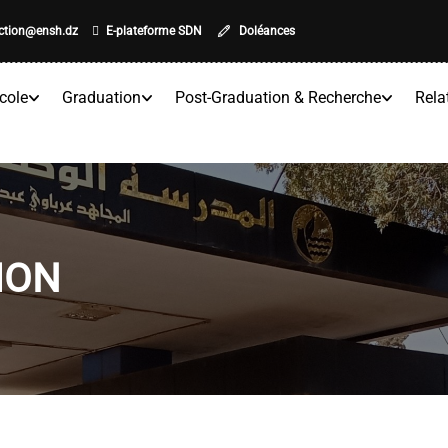
ection@ensh.dz
E-plateforme SDN
Doléances
cole
Graduation
Post-Graduation & Recherche
Rela
ION