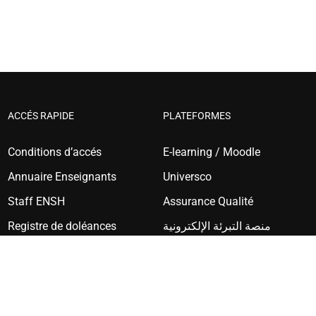
ACCÉS RAPIDE
PLATEFORMES
Conditions d’accés
E-learning / Moodle
Annuaire Enseignants
Universco
Staff ENSH
Assurance Qualité
Registre de doléances
منصة التبرئة الإلكترونية
Gallerie Photos
Portail Etudiant Progres