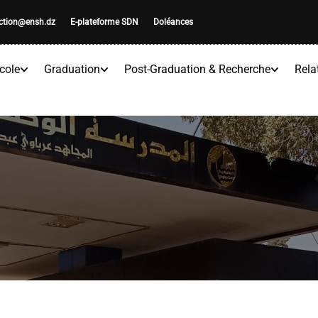
ection@ensh.dz
E-plateforme SDN
Doléances
cole
Graduation
Post-Graduation & Recherche
Rela