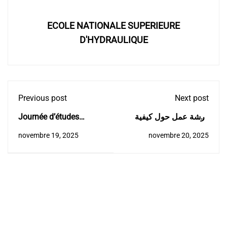
ECOLE NATIONALE SUPERIEURE
D'HYDRAULIQUE
Previous post
Next post
Journée d’études
ورشة عمل حول كيفية
/Réutilisation des eaux
ايجاد فكرة مؤسسة
novembre 19, 2025
novembre 20, 2025
non conventionnelles et
اقتصادية
irrigation économe en
eau