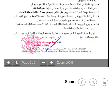
Page
1
/
1
Zoom
100%
Share: