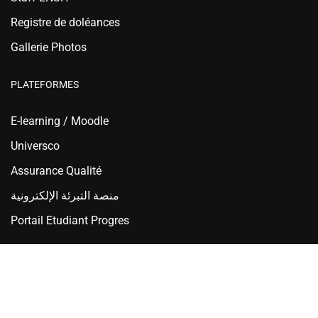
Registre de doléances
Gallerie Photos
PLATEFORMES
E-learning / Moodle
Universco
Assurance Qualité
منصة التبرئة الإلكترونية
Portail Etudiant Progres
Ecole Nationale Supérieure d'Hydraulique - ENSH Blida
Copyright © 2025 ENSH