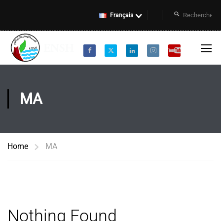
Français
MA
Home
MA
Nothing Found