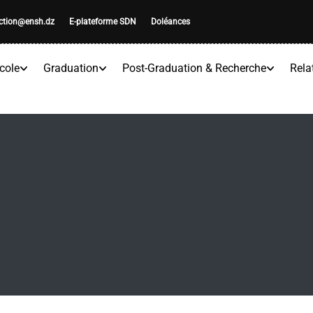
ection@ensh.dz
E-plateforme SDN
Doléances
cole
Graduation
Post-Graduation & Recherche
Rela