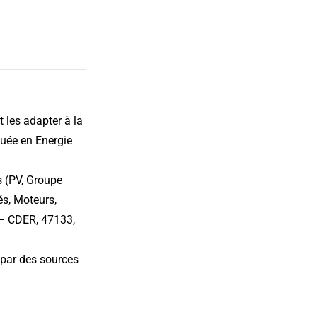
 les adapter à la
quée en Energie
s (PV, Groupe
és, Moteurs,
 – CDER, 47133,
 par des sources