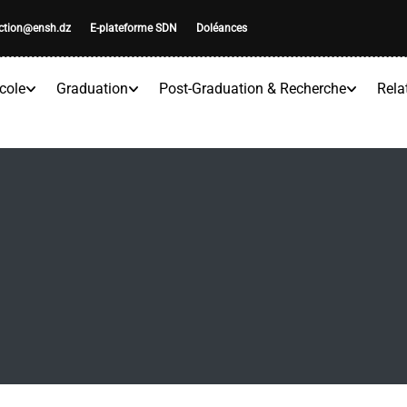
ection@ensh.dz
E-plateforme SDN
Doléances
cole
Graduation
Post-Graduation & Recherche
Rela