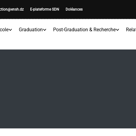
ection@ensh.dz
E-plateforme SDN
Doléances
cole
Graduation
Post-Graduation & Recherche
Rela