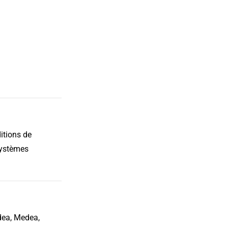
itions de
systèmes
dea, Medea,