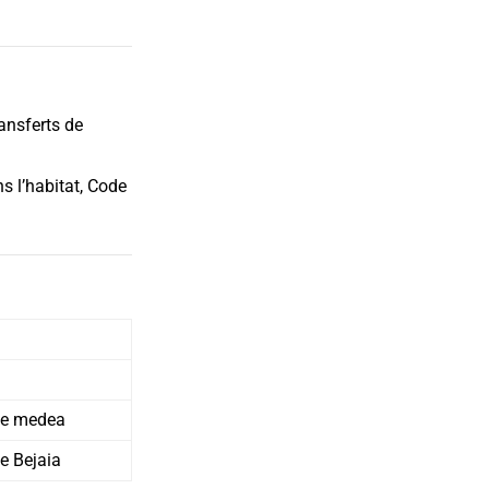
ransferts de
s l’habitat, Code
 de medea
de Bejaia