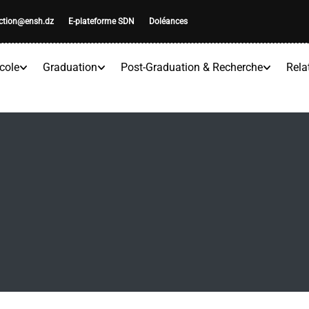
ection@ensh.dz
E-plateforme SDN
Doléances
cole
Graduation
Post-Graduation & Recherche
Rela