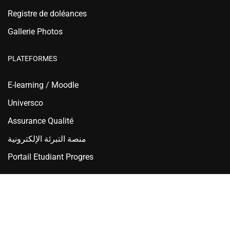
Registre de doléances
Gallerie Photos
PLATEFORMES
E-learning / Moodle
Universco
Assurance Qualité
منصة التبرئة الإلكترونية
Portail Etudiant Progres
Ecole Nationale Supérieure d'Hydraulique - ENSH Blida
Copyright © 2025 ENSH